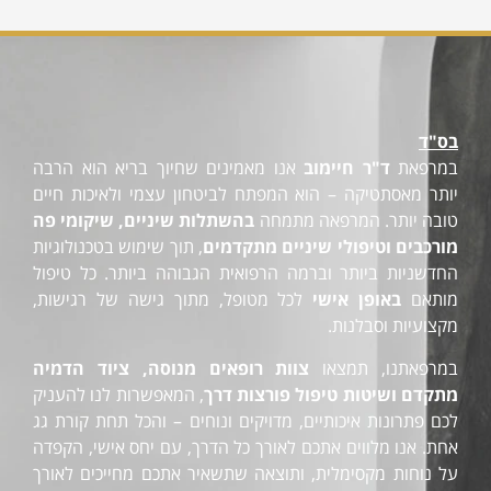
בס"ד
במרפאת
ד"ר חיימוב
אנו מאמינים שחיוך בריא הוא הרבה
יותר מאסתטיקה – הוא המפתח לביטחון עצמי ולאיכות חיים
טובה יותר. המרפאה מתמחה
בהשתלות שיניים, שיקומי פה
מורכבים וטיפולי שיניים מתקדמים
, תוך שימוש בטכנולוגיות
החדשניות ביותר וברמה הרפואית הגבוהה ביותר. כל טיפול
מותאם
באופן אישי
לכל מטופל, מתוך גישה של רגישות,
מקצועיות וסבלנות.
במרפאתנו, תמצאו
צוות רופאים מנוסה, ציוד הדמיה
מתקדם ושיטות טיפול פורצות דרך
, המאפשרות לנו להעניק
לכם פתרונות איכותיים, מדויקים ונוחים – והכל תחת קורת גג
אחת. אנו מלווים אתכם לאורך כל הדרך, עם יחס אישי, הקפדה
על נוחות מקסימלית, ותוצאה שתשאיר אתכם מחייכים לאורך