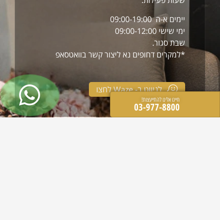
שעות פעילות:
יימים א-ה 09:00-19:00
ימי שישי 09:00-12:00
שבת סגור.
*למקרים דחופים נא ליצור קשר בוואטסאפ
לניווט ב- Waze לחצו
חייגו אלינו להתייעצות!
03-977-8800
ניווט מהיר
התמחויות וטיפולים
דף הבית
רפואת שיניים כללית
אודות המרפאה
השתלות שיניים
בלוג
שיקום הפה