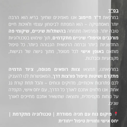
בס"ד
במרפאת
ד"ר חיימוב
אנו מאמינים שחיוך בריא הוא הרבה
יותר מאסתטיקה – הוא המפתח לביטחון עצמי ולאיכות חיים
טובה יותר. המרפאה מתמחה
בהשתלות שיניים, שיקומי פה
מורכבים וטיפולי שיניים מתקדמים
, תוך שימוש בטכנולוגיות
החדשניות ביותר וברמה הרפואית הגבוהה ביותר. כל טיפול
מותאם
באופן אישי
לכל מטופל, מתוך גישה של רגישות,
מקצועיות וסבלנות.
במרפאתנו, תמצאו
צוות רופאים מנוסה, ציוד הדמיה
מתקדם ושיטות טיפול פורצות דרך
, המאפשרות לנו להעניק
לכם פתרונות איכותיים, מדויקים ונוחים – והכל תחת קורת גג
אחת. אנו מלווים אתכם לאורך כל הדרך, עם יחס אישי, הקפדה
על נוחות מקסימלית, ותוצאה שתשאיר אתכם מחייכים לאורך
שנים.
מיקום נוח עם חניה מסודרת | טכנולוגיה מתקדמת |
יחס אישי וחוויית טיפול ייחודית