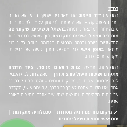
בס"ד
במרפאת
ד"ר חיימוב
אנו מאמינים שחיוך בריא הוא הרבה
יותר מאסתטיקה – הוא המפתח לביטחון עצמי ולאיכות חיים
טובה יותר. המרפאה מתמחה
בהשתלות שיניים, שיקומי פה
מורכבים וטיפולי שיניים מתקדמים
, תוך שימוש בטכנולוגיות
החדשניות ביותר וברמה הרפואית הגבוהה ביותר. כל טיפול
מותאם
באופן אישי
לכל מטופל, מתוך גישה של רגישות,
מקצועיות וסבלנות.
במרפאתנו, תמצאו
צוות רופאים מנוסה, ציוד הדמיה
מתקדם ושיטות טיפול פורצות דרך
, המאפשרות לנו להעניק
לכם פתרונות איכותיים, מדויקים ונוחים – והכל תחת קורת גג
אחת. אנו מלווים אתכם לאורך כל הדרך, עם יחס אישי, הקפדה
על נוחות מקסימלית, ותוצאה שתשאיר אתכם מחייכים לאורך
שנים.
📍
מיקום נוח עם חניה מסודרת | טכנולוגיה מתקדמת |
יחס אישי וחוויית טיפול ייחודית