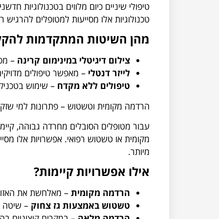
טיפולי שיניים כיום מלווים בטכנולוגיות חדשנ
טכנולוגיות אלו מסייעות למטופלים להרגיש ר
מהן השיטות המתקדמות להקל
צילום דיגיטלי במינימום קרינה
– מפח
לייזר דנטלי
– מאפשר טיפולים מדויקי
טיפולים ללא מקדח
– שימוש בטכניקו
הרדמה מקומית וטשטוש – פתרונות למי שזקו
עבור מטופלים הסובלים מחרדה גבוהה, קיי
מקומית או טשטוש רפואי. אפשרויות אלו מסיי
מיותר.
אילו אפשרויות קיימות?
הרדמה מקומית
– מאלחשת את האזור 
טשטוש באמצעות גז צחוק
– שיטה ע
הרדמה מלאה
– במקרים קיצוניים בה